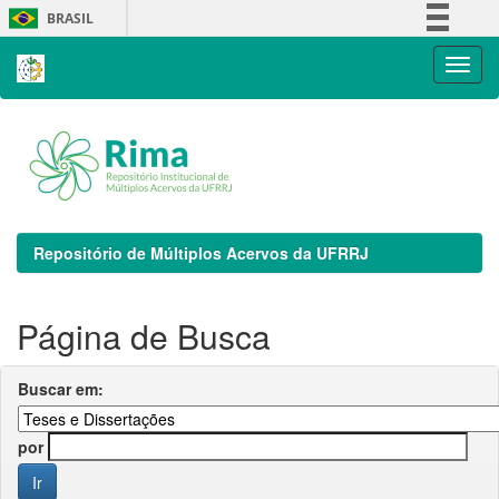
Skip
BRASIL
navigation
Simplifique!
Comunica BR
Participe
Acesso à informação
Legislação
Canais
Repositório de Múltiplos Acervos da UFRRJ
Página de Busca
Buscar em:
por