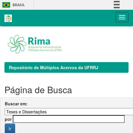
Skip
BRASIL
navigation
Simplifique!
Comunica BR
Participe
Acesso à informação
Legislação
Canais
Repositório de Múltiplos Acervos da UFRRJ
Página de Busca
Buscar em:
por