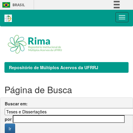
Skip
BRASIL
navigation
Simplifique!
Comunica BR
Participe
Acesso à informação
Legislação
Canais
Repositório de Múltiplos Acervos da UFRRJ
Página de Busca
Buscar em:
por