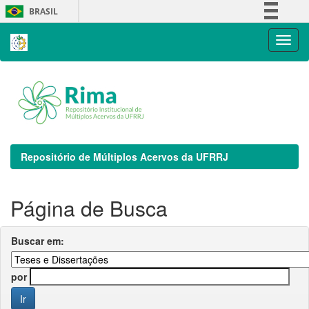
Skip
BRASIL
navigation
Simplifique!
Comunica BR
Participe
Acesso à informação
Legislação
Canais
Repositório de Múltiplos Acervos da UFRRJ
Página de Busca
Buscar em:
por