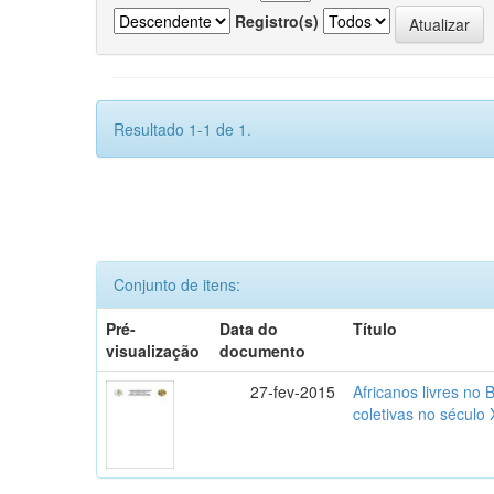
Registro(s)
Resultado 1-1 de 1.
Conjunto de itens:
Pré-
Data do
Título
visualização
documento
27-fev-2015
Africanos livres no B
coletivas no século 