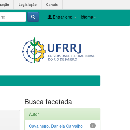
mação
Legislação
Canais
Entrar em:
Idioma
Busca facetada
Autor
Cavalheiro, Daniela Carvalho
1