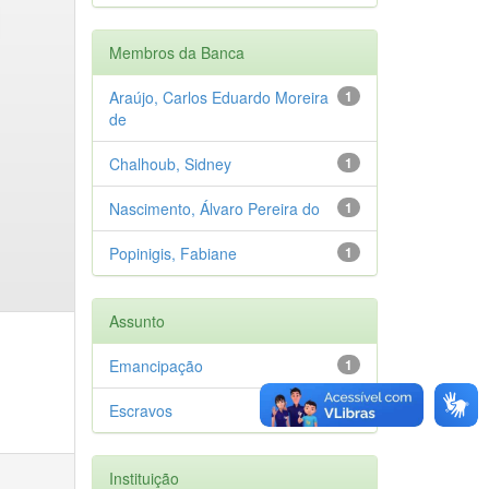
Membros da Banca
Araújo, Carlos Eduardo Moreira
1
de
Chalhoub, Sidney
1
Nascimento, Álvaro Pereira do
1
Popinigis, Fabiane
1
Assunto
Emancipação
1
Escravos
1
Instituição