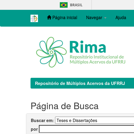
Skip
BRASIL
navigation
Página inicial
Navegar
Ajuda
Repositório de Múltiplos Acervos da UFRRJ
Página de Busca
Buscar em:
por