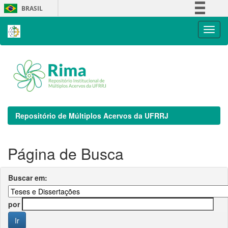
Skip
BRASIL
navigation
Simplifique!
Comunica BR
Participe
Acesso à informação
Legislação
Canais
Repositório de Múltiplos Acervos da UFRRJ
Página de Busca
Buscar em:
por