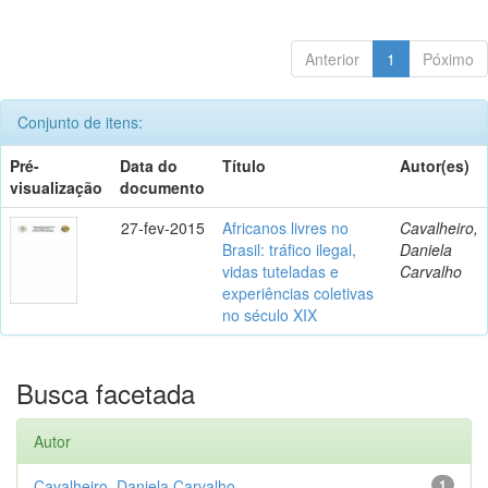
Anterior
1
Póximo
Conjunto de itens:
Pré-
Data do
Título
Autor(es)
visualização
documento
27-fev-2015
Africanos livres no
Cavalheiro,
Brasil: tráfico ilegal,
Daniela
vidas tuteladas e
Carvalho
experiências coletivas
no século XIX
Busca facetada
Autor
Cavalheiro, Daniela Carvalho
1