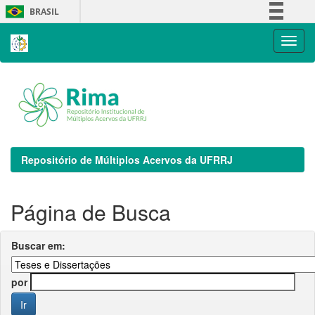
Skip
BRASIL
navigation
Simplifique!
Comunica BR
Participe
Acesso à informação
Legislação
Canais
Repositório de Múltiplos Acervos da UFRRJ
Página de Busca
Buscar em:
por