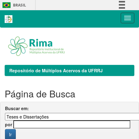
Skip
BRASIL
navigation
Simplifique!
Comunica BR
Participe
Acesso à informação
Legislação
Canais
Repositório de Múltiplos Acervos da UFRRJ
Página de Busca
Buscar em:
por