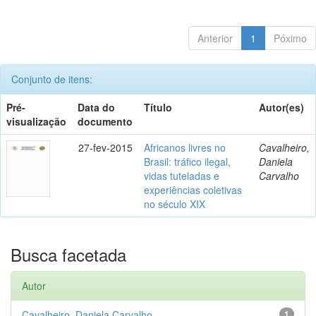
Anterior
1
Póximo
Conjunto de itens:
Pré-
Data do
Título
Autor(es)
visualização
documento
27-fev-2015
Africanos livres no
Cavalheiro,
Brasil: tráfico ilegal,
Daniela
vidas tuteladas e
Carvalho
experiências coletivas
no século XIX
Busca facetada
Autor
Cavalheiro, Daniela Carvalho
1