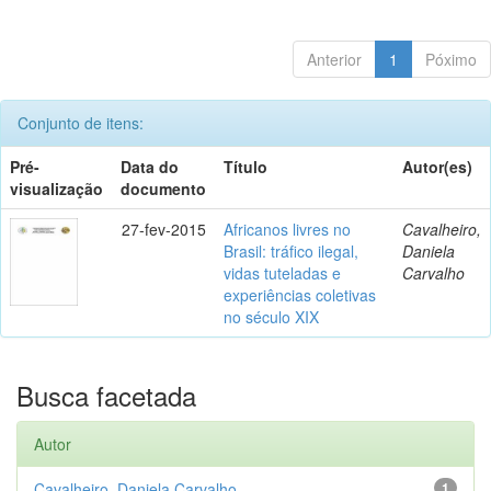
Anterior
1
Póximo
Conjunto de itens:
Pré-
Data do
Título
Autor(es)
visualização
documento
27-fev-2015
Africanos livres no
Cavalheiro,
Brasil: tráfico ilegal,
Daniela
vidas tuteladas e
Carvalho
experiências coletivas
no século XIX
Busca facetada
Autor
Cavalheiro, Daniela Carvalho
1