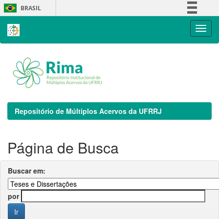
Skip
BRASIL
navigation
Simplifique!
Comunica BR
Participe
Acesso à informação
Legislação
Canais
Repositório de Múltiplos Acervos da UFRRJ
Página de Busca
Buscar em:
por