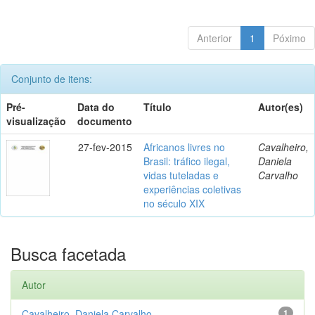
Anterior
1
Póximo
Conjunto de itens:
Pré-
Data do
Título
Autor(es)
visualização
documento
27-fev-2015
Africanos livres no
Cavalheiro,
Brasil: tráfico ilegal,
Daniela
vidas tuteladas e
Carvalho
experiências coletivas
no século XIX
Busca facetada
Autor
Cavalheiro, Daniela Carvalho
1