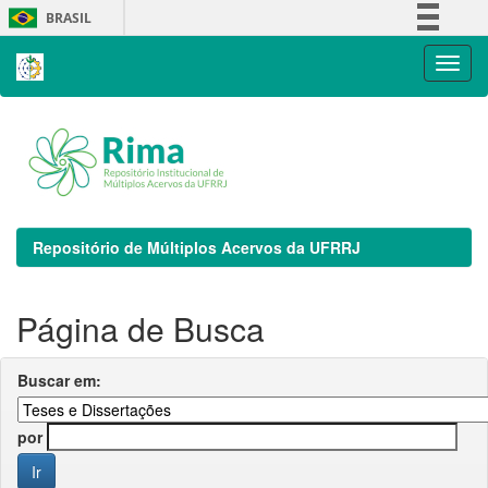
Skip
BRASIL
navigation
Simplifique!
Comunica BR
Participe
Acesso à informação
Legislação
Canais
Repositório de Múltiplos Acervos da UFRRJ
Página de Busca
Buscar em:
por