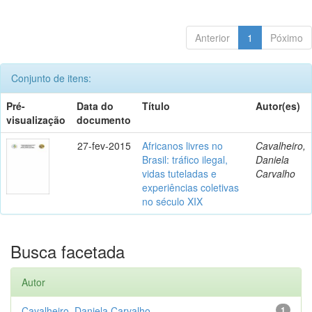
Anterior
1
Póximo
Conjunto de itens:
Pré-
Data do
Título
Autor(es)
visualização
documento
27-fev-2015
Africanos livres no
Cavalheiro,
Brasil: tráfico ilegal,
Daniela
vidas tuteladas e
Carvalho
experiências coletivas
no século XIX
Busca facetada
Autor
Cavalheiro, Daniela Carvalho
1