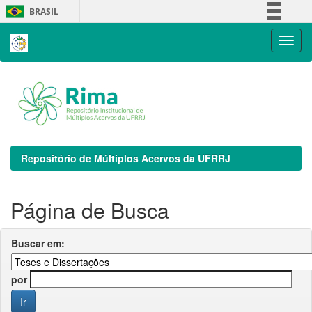
Skip
BRASIL
navigation
Simplifique!
Comunica BR
Participe
Acesso à informação
Legislação
Canais
Repositório de Múltiplos Acervos da UFRRJ
Página de Busca
Buscar em:
por