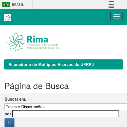
Skip
BRASIL
navigation
Simplifique!
Comunica BR
Participe
Acesso à informação
Legislação
Canais
Repositório de Múltiplos Acervos da UFRRJ
Página de Busca
Buscar em:
por