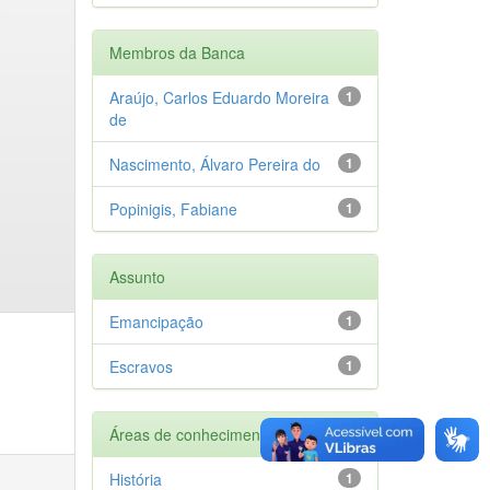
Membros da Banca
Araújo, Carlos Eduardo Moreira
1
de
Nascimento, Álvaro Pereira do
1
Popinigis, Fabiane
1
Assunto
Emancipação
1
Escravos
1
Áreas de conhecimento
História
1