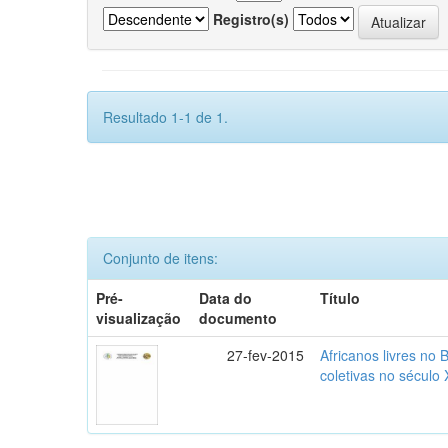
Registro(s)
Resultado 1-1 de 1.
Conjunto de itens:
Pré-
Data do
Título
visualização
documento
27-fev-2015
Africanos livres no B
coletivas no século 