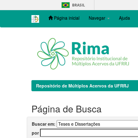
Skip
BRASIL
navigation
Página inicial
Navegar
Ajuda
Repositório de Múltiplos Acervos da UFRRJ
Página de Busca
Buscar em:
por