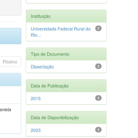
Instituição
Universidade Federal Rural do
1
Rio...
Tipo de Documento
Póximo
Dissertação
1
Data de Publicação
2015
1
aniela
Data de Disponibilização
2023
1