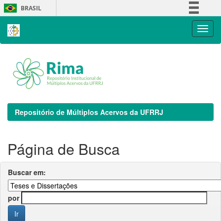
Skip
BRASIL
navigation
Simplifique!
Comunica BR
Participe
Acesso à informação
Legislação
Canais
Repositório de Múltiplos Acervos da UFRRJ
Página de Busca
Buscar em:
por