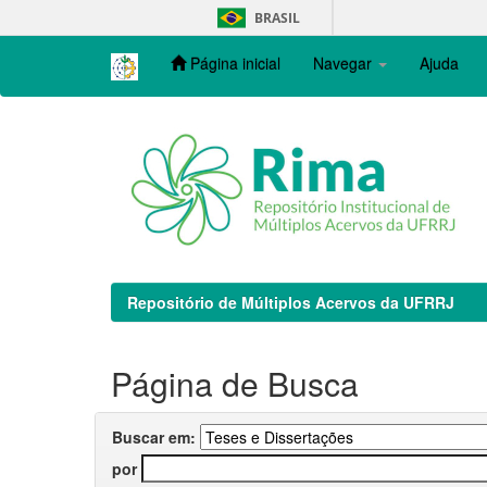
Skip
BRASIL
navigation
Página inicial
Navegar
Ajuda
Repositório de Múltiplos Acervos da UFRRJ
Página de Busca
Buscar em:
por