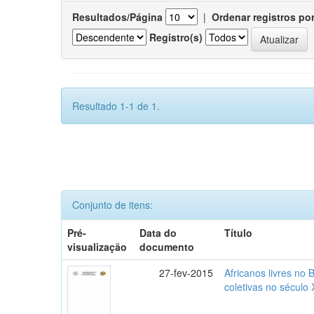
Resultados/Página
|
Ordenar registros po
Registro(s)
Resultado 1-1 de 1.
Conjunto de itens:
Pré-
Data do
Título
visualização
documento
27-fev-2015
Africanos livres no B
coletivas no século 