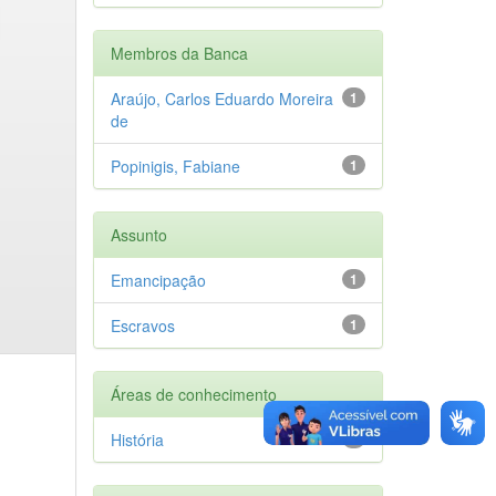
Membros da Banca
Araújo, Carlos Eduardo Moreira
1
de
Popinigis, Fabiane
1
Assunto
Emancipação
1
Escravos
1
Áreas de conhecimento
História
1