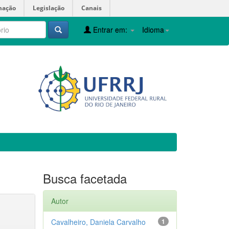
mação
Legislação
Canais
Entrar em:
Idioma
Busca facetada
Autor
Cavalheiro, Daniela Carvalho
1