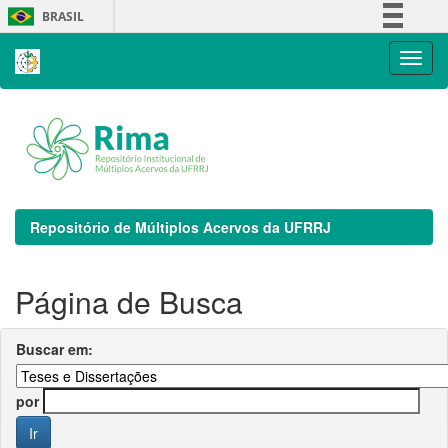
Skip
BRASIL
navigation
Simplifique!
Comunica BR
Participe
Acesso à informação
Legislação
Canais
Repositório de Múltiplos Acervos da UFRRJ
Página de Busca
Buscar em:
por