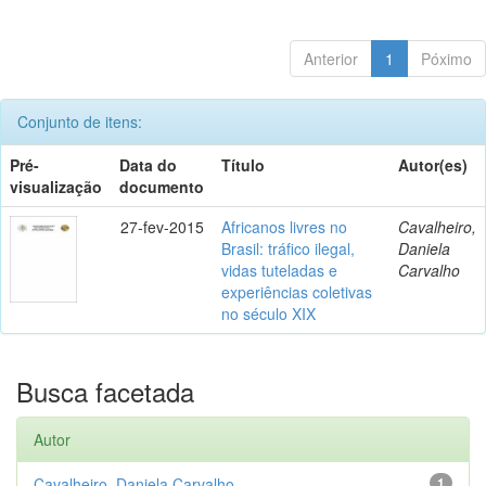
Anterior
1
Póximo
Conjunto de itens:
Pré-
Data do
Título
Autor(es)
visualização
documento
27-fev-2015
Africanos livres no
Cavalheiro,
Brasil: tráfico ilegal,
Daniela
vidas tuteladas e
Carvalho
experiências coletivas
no século XIX
Busca facetada
Autor
Cavalheiro, Daniela Carvalho
1