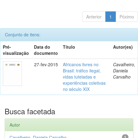
Anterior
1
Póximo
Conjunto de itens:
Pré-
Data do
Título
Autor(es)
visualização
documento
27-fev-2015
Africanos livres no
Cavalheiro,
Brasil: tráfico ilegal,
Daniela
vidas tuteladas e
Carvalho
experiências coletivas
no século XIX
Busca facetada
Autor
Cavalheiro, Daniela Carvalho
1