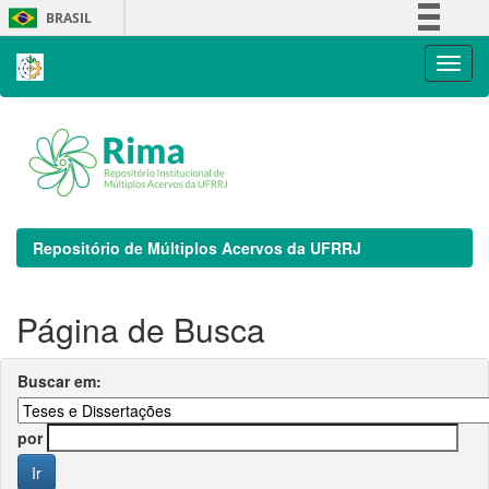
Skip
BRASIL
navigation
Simplifique!
Comunica BR
Participe
Acesso à informação
Legislação
Canais
Repositório de Múltiplos Acervos da UFRRJ
Página de Busca
Buscar em:
por