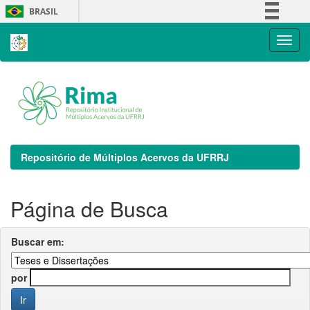
Skip
BRASIL
navigation
Simplifique!
Comunica BR
Participe
Acesso à informação
Legislação
Canais
Repositório de Múltiplos Acervos da UFRRJ
Página de Busca
Buscar em:
por