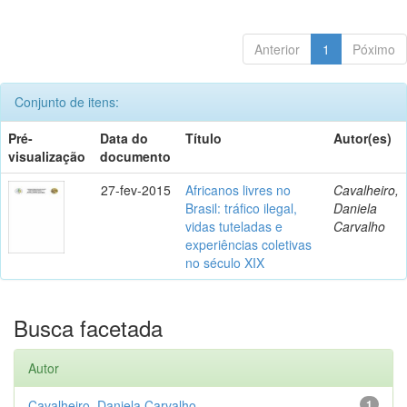
Anterior
1
Póximo
Conjunto de itens:
Pré-
Data do
Título
Autor(es)
visualização
documento
27-fev-2015
Africanos livres no
Cavalheiro,
Brasil: tráfico ilegal,
Daniela
vidas tuteladas e
Carvalho
experiências coletivas
no século XIX
Busca facetada
Autor
Cavalheiro, Daniela Carvalho
1