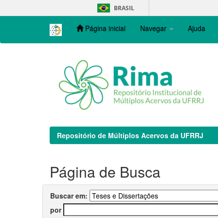
Skip
BRASIL
navigation
Página inicial
Navegar
Ajuda
Repositório de Múltiplos Acervos da UFRRJ
Página de Busca
Buscar em:
por