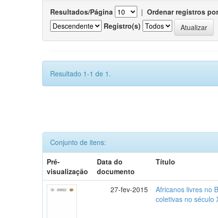
Resultados/Página
|
Ordenar registros po
Registro(s)
Resultado 1-1 de 1.
Conjunto de itens:
Pré-
Data do
Título
visualização
documento
27-fev-2015
Africanos livres no B
coletivas no século 