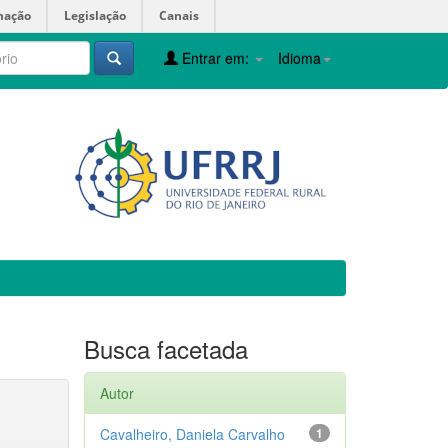
mação
Legislação
Canais
Entrar em:
Idioma
Busca facetada
Autor
Cavalheiro, Daniela Carvalho
1