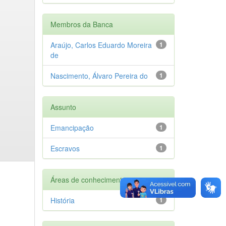
Membros da Banca
Araújo, Carlos Eduardo Moreira
1
de
Nascimento, Álvaro Pereira do
1
Assunto
Emancipação
1
Escravos
1
Áreas de conhecimento
História
1