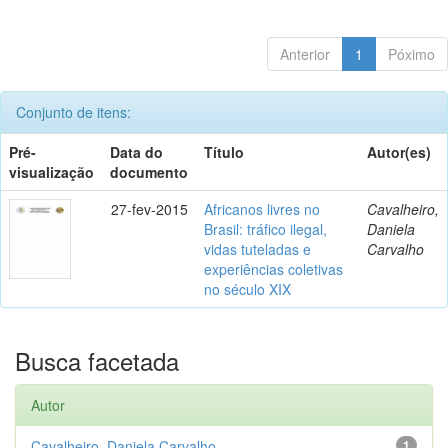
Anterior
1
Póximo
Conjunto de itens:
Pré-
Data do
Título
Autor(es)
visualização
documento
27-fev-2015
Africanos livres no
Cavalheiro,
Brasil: tráfico ilegal,
Daniela
vidas tuteladas e
Carvalho
experiências coletivas
no século XIX
Busca facetada
Autor
Cavalheiro, Daniela Carvalho
1