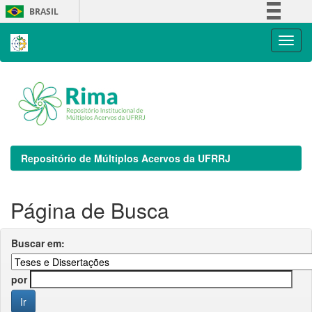
Skip
BRASIL
navigation
Simplifique!
Comunica BR
Participe
Acesso à informação
Legislação
Canais
Repositório de Múltiplos Acervos da UFRRJ
Página de Busca
Buscar em:
por