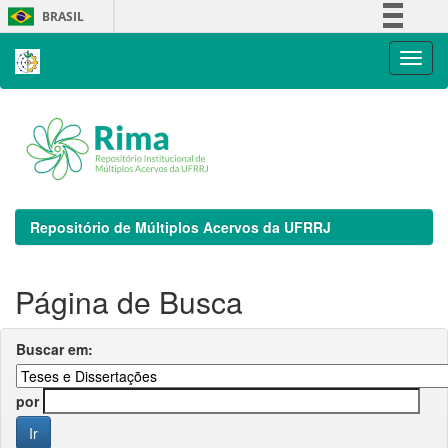
Skip
BRASIL
navigation
Simplifique!
Comunica BR
Participe
Acesso à informação
Legislação
Canais
Repositório de Múltiplos Acervos da UFRRJ
Página de Busca
Buscar em:
por