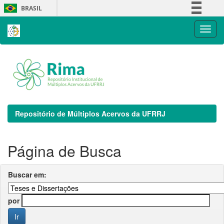
Skip
BRASIL
navigation
Simplifique!
Comunica BR
Participe
Acesso à informação
Legislação
Canais
Repositório de Múltiplos Acervos da UFRRJ
Página de Busca
Buscar em:
por