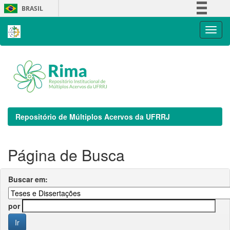
Skip
BRASIL
navigation
Simplifique!
Comunica BR
Participe
Acesso à informação
Legislação
Canais
Repositório de Múltiplos Acervos da UFRRJ
Página de Busca
Buscar em:
por