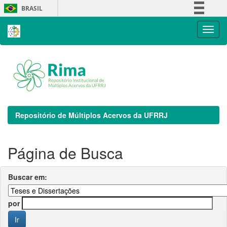
Skip
BRASIL
navigation
Simplifique!
Comunica BR
Participe
Acesso à informação
Legislação
Canais
Repositório de Múltiplos Acervos da UFRRJ
Página de Busca
Buscar em:
por