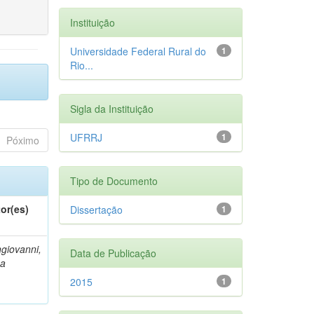
Instituição
Universidade Federal Rural do
1
Rio...
Sigla da Instituição
UFRRJ
1
Póximo
Tipo de Documento
or(es)
Dissertação
1
giovanni,
Data de Publicação
ca
2015
1