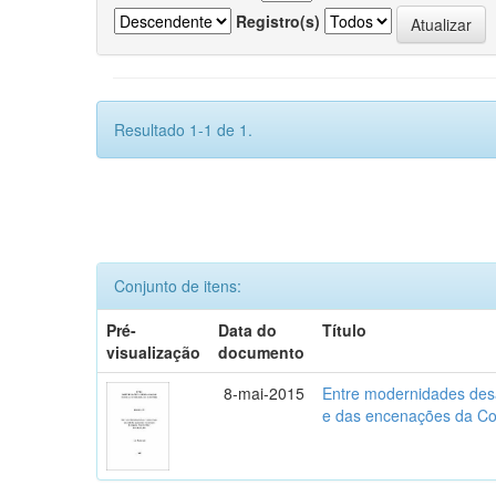
Registro(s)
Resultado 1-1 de 1.
Conjunto de itens:
Pré-
Data do
Título
visualização
documento
8-mai-2015
Entre modernidades desar
e das encenações da Co