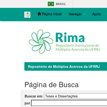
Skip
BRASIL
navigation
Página inicial
Navegar
Ajuda
Repositório de Múltiplos Acervos da UFRRJ
Página de Busca
Buscar em:
por