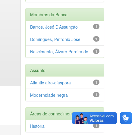
Membros da Banca
Barros, José D’Assunção
1
Domingues, Petrônio José
1
Nascimento, Álvaro Pereira do
1
Assunto
Atlantic afro-diaspora
1
Modernidade negra
1
Áreas de conhecimento
História
1