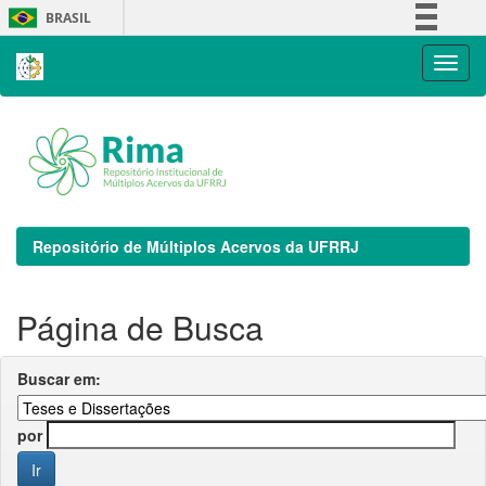
Skip
BRASIL
navigation
Simplifique!
Comunica BR
Participe
Acesso à informação
Legislação
Canais
Repositório de Múltiplos Acervos da UFRRJ
Página de Busca
Buscar em:
por