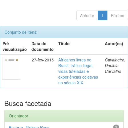
Anterior
1
Póximo
Conjunto de itens:
Pré-
Data do
Título
Autor(es)
visualização
documento
27-fev-2015
Africanos livres no
Cavalheiro,
Brasil: tráfico ilegal,
Daniela
vidas tuteladas e
Carvalho
experiências coletivas
no século XIX
Busca facetada
Orientador
Bezerra, Nielson Rosa
1