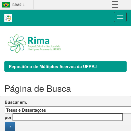
Skip
BRASIL
navigation
Simplifique!
Comunica BR
Participe
Acesso à informação
Legislação
Canais
Repositório de Múltiplos Acervos da UFRRJ
Página de Busca
Buscar em:
por