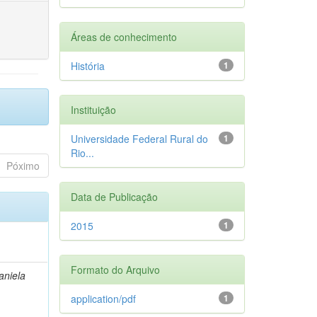
Áreas de conhecimento
História
1
Instituição
Universidade Federal Rural do
1
Rio...
Póximo
Data de Publicação
2015
1
Formato do Arquivo
aniela
application/pdf
1