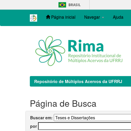
Skip
BRASIL
navigation
Página inicial
Navegar
Ajuda
Repositório de Múltiplos Acervos da UFRRJ
Página de Busca
Buscar em:
por