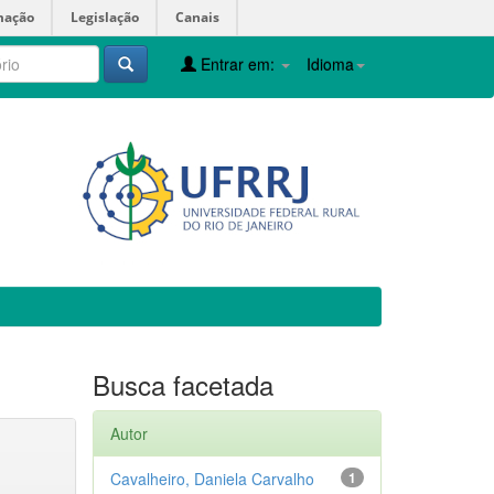
mação
Legislação
Canais
Entrar em:
Idioma
Busca facetada
Autor
Cavalheiro, Daniela Carvalho
1