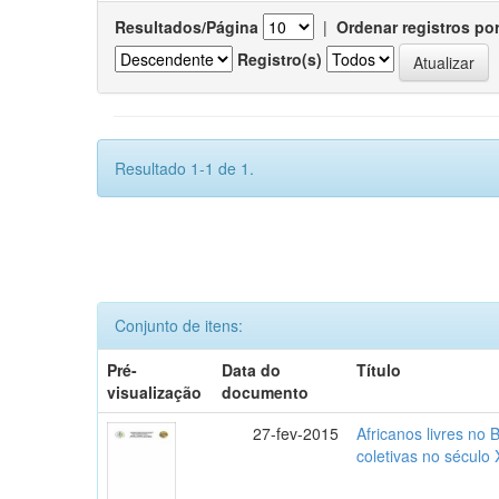
Resultados/Página
|
Ordenar registros po
Registro(s)
Resultado 1-1 de 1.
Conjunto de itens:
Pré-
Data do
Título
visualização
documento
27-fev-2015
Africanos livres no B
coletivas no século 