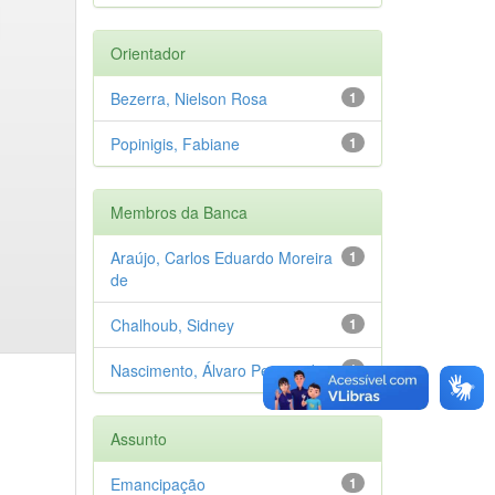
Orientador
Bezerra, Nielson Rosa
1
Popinigis, Fabiane
1
Membros da Banca
Araújo, Carlos Eduardo Moreira
1
de
Chalhoub, Sidney
1
Nascimento, Álvaro Pereira do
1
Assunto
Emancipação
1