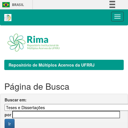
Skip
BRASIL
navigation
Simplifique!
Comunica BR
Participe
Acesso à informação
Legislação
Canais
Repositório de Múltiplos Acervos da UFRRJ
Página de Busca
Buscar em:
por