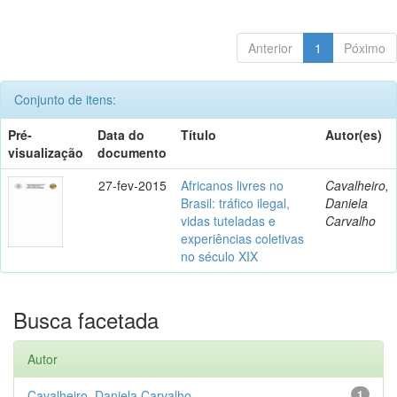
Anterior
1
Póximo
Conjunto de itens:
Pré-
Data do
Título
Autor(es)
visualização
documento
27-fev-2015
Africanos livres no
Cavalheiro,
Brasil: tráfico ilegal,
Daniela
vidas tuteladas e
Carvalho
experiências coletivas
no século XIX
Busca facetada
Autor
Cavalheiro, Daniela Carvalho
1