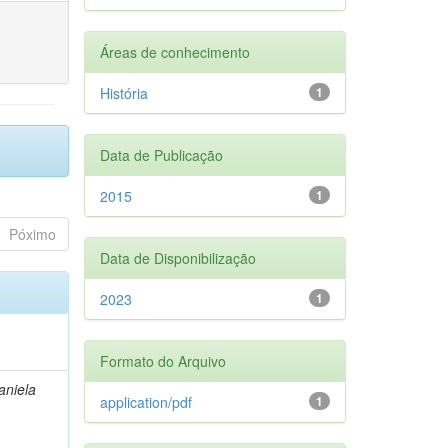
Áreas de conhecimento
História
1
Data de Publicação
2015
1
Póximo
Data de Disponibilização
2023
1
Formato do Arquivo
aniela
application/pdf
1