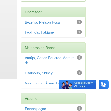
Orientador
Bezerra, Nielson Rosa
1
Popinigis, Fabiane
1
Membros da Banca
Araújo, Carlos Eduardo Moreira
1
de
Chalhoub, Sidney
1
Nascimento, Álvaro Pereira do
1
Assunto
Emancipação
1