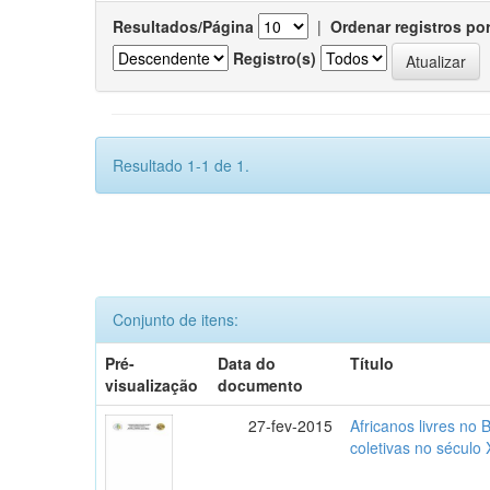
Resultados/Página
|
Ordenar registros po
Registro(s)
Resultado 1-1 de 1.
Conjunto de itens:
Pré-
Data do
Título
visualização
documento
27-fev-2015
Africanos livres no B
coletivas no século 