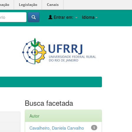
mação
Legislação
Canais
Entrar em:
Idioma
Busca facetada
Autor
Cavalheiro, Daniela Carvalho
1