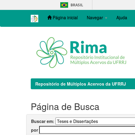
Skip
BRASIL
navigation
Página inicial
Navegar
Ajuda
Repositório de Múltiplos Acervos da UFRRJ
Página de Busca
Buscar em:
por