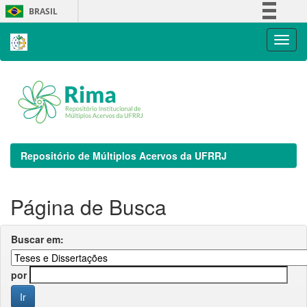
Skip
BRASIL
navigation
Simplifique!
Comunica BR
Participe
Acesso à informação
Legislação
Canais
Repositório de Múltiplos Acervos da UFRRJ
Página de Busca
Buscar em:
por