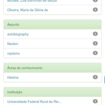
Moraes, Luis Edmundo de Souza
Oliveira, Maria da Glória de
1
Assunto
autobiography
1
Nazism
1
nazismo
1
Áreas de conhecimento
História
1
Instituição
Universidade Federal Rural do Rio...
1