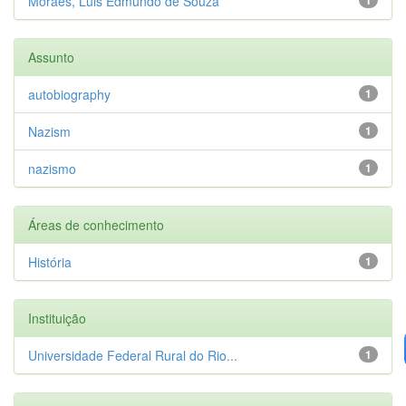
Moraes, Luis Edmundo de Souza
Assunto
autobiography
1
Nazism
1
nazismo
1
Áreas de conhecimento
História
1
Instituição
Universidade Federal Rural do Rio...
1