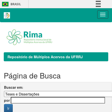
Skip
BRASIL
navigation
Simplifique!
Comunica BR
Participe
Acesso à informação
Legislação
Canais
Repositório de Múltiplos Acervos da UFRRJ
Página de Busca
Buscar em:
por