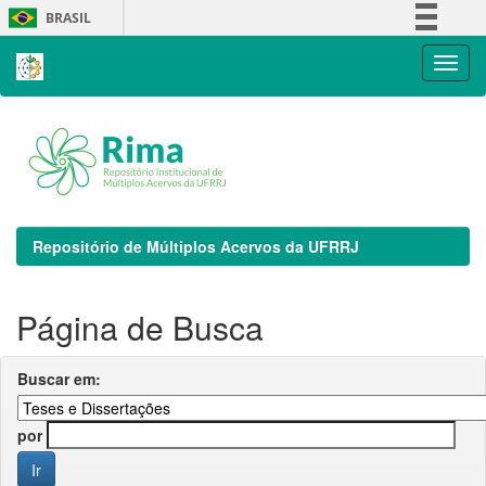
Skip
BRASIL
navigation
Simplifique!
Comunica BR
Participe
Acesso à informação
Legislação
Canais
Repositório de Múltiplos Acervos da UFRRJ
Página de Busca
Buscar em:
por