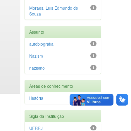
Moraes, Luis Edmundo de
1
Souza
Assunto
autobiografia
1
Nazism
1
nazismo
1
Áreas de conhecimento
História
1
Sigla da Instituição
UFRRJ
1