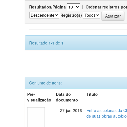
Resultados/Página
|
Ordenar registros po
Registro(s)
Resultado 1-1 de 1.
Conjunto de itens:
Pré-
Data do
Título
visualização
documento
27-jun-2016
Entre as colunas da Ch
de suas obras autobio