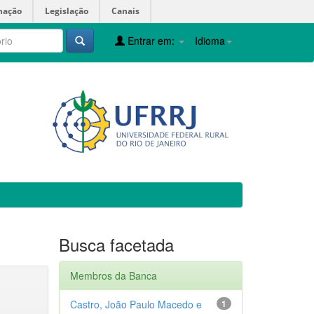
mação
Legislação
Canais
Entrar em:
Idioma
Busca facetada
Membros da Banca
Castro, João Paulo Macedo e
1