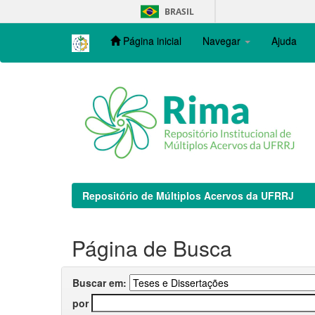
Skip
BRASIL
navigation
Página inicial
Navegar
Ajuda
Repositório de Múltiplos Acervos da UFRRJ
Página de Busca
Buscar em:
por