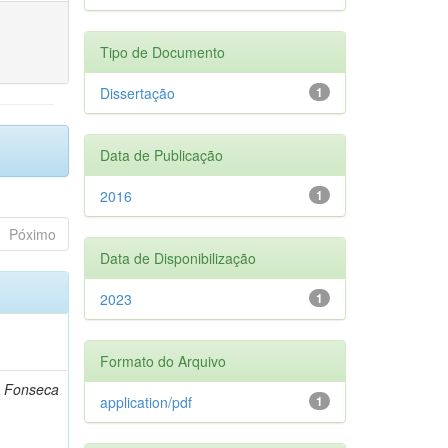
Tipo de Documento
Dissertação
1
Data de Publicação
2016
1
Póximo
Data de Disponibilização
2023
1
Formato do Arquivo
o Fonseca
application/pdf
1