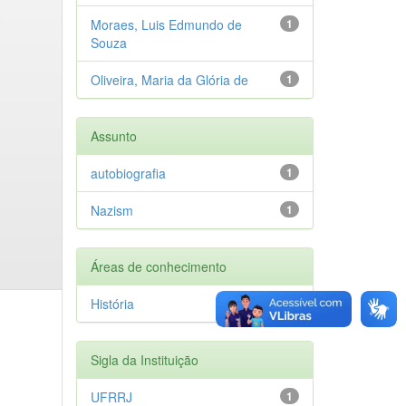
Moraes, Luis Edmundo de
1
Souza
Oliveira, Maria da Glória de
1
Assunto
autobiografia
1
Nazism
1
Áreas de conhecimento
História
1
Sigla da Instituição
UFRRJ
1