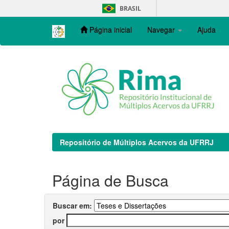
Skip
BRASIL
navigation
Página inicial
Navegar
Ajuda
Repositório de Múltiplos Acervos da UFRRJ
Página de Busca
Buscar em:
por