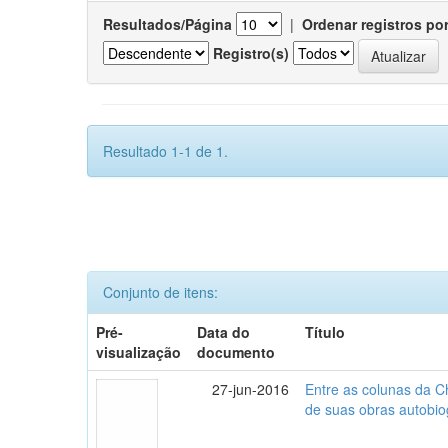
Resultados/Página
|
Ordenar registros po
Registro(s)
Resultado 1-1 de 1.
Conjunto de itens:
Pré-
Data do
Título
visualização
documento
27-jun-2016
Entre as colunas da Ch
de suas obras autobio