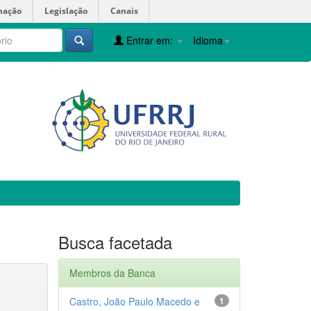
mação
Legislação
Canais
Entrar em:
Idioma
Busca facetada
Membros da Banca
Castro, João Paulo Macedo e
1