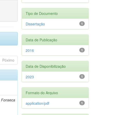
Tipo de Documento
Dissertação
1
Data de Publicação
2016
1
Póximo
Data de Disponibilização
2023
1
Formato do Arquivo
o Fonseca
application/pdf
1