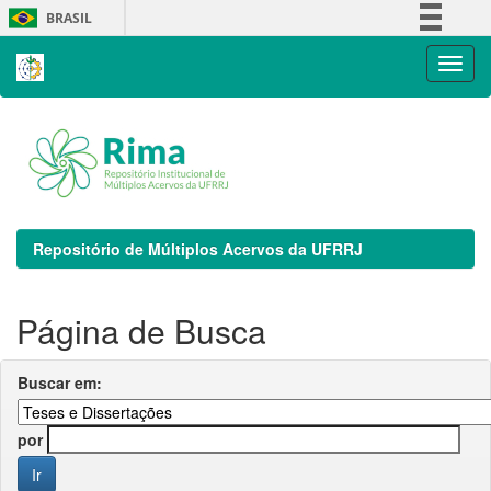
Skip
BRASIL
navigation
Simplifique!
Comunica BR
Participe
Acesso à informação
Legislação
Canais
Repositório de Múltiplos Acervos da UFRRJ
Página de Busca
Buscar em:
por