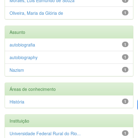
Moraes, Luis Edmundo de Souza
Oliveira, Maria da Glória de
1
Assunto
autobiografia
1
autobiography
1
Nazism
1
Áreas de conhecimento
História
1
Instituição
Universidade Federal Rural do Rio...
1