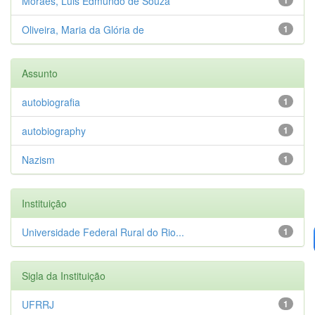
Moraes, Luis Edmundo de Souza
Oliveira, Maria da Glória de
1
Assunto
autobiografia
1
autobiography
1
Nazism
1
Instituição
Universidade Federal Rural do Rio...
1
Sigla da Instituição
UFRRJ
1