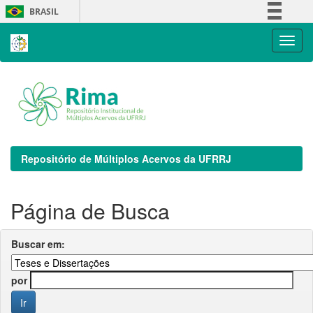
Skip
BRASIL
navigation
Simplifique!
Comunica BR
Participe
Acesso à informação
Legislação
Canais
Repositório de Múltiplos Acervos da UFRRJ
Página de Busca
Buscar em:
por