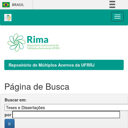
Skip
BRASIL
navigation
Simplifique!
Comunica BR
Participe
Acesso à informação
Legislação
Canais
Repositório de Múltiplos Acervos da UFRRJ
Página de Busca
Buscar em:
por