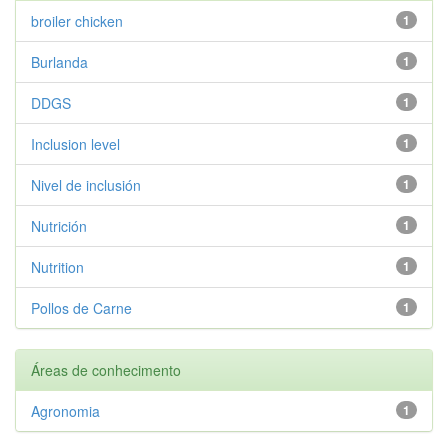
broiler chicken
1
Burlanda
1
DDGS
1
Inclusion level
1
Nivel de inclusión
1
Nutrición
1
Nutrition
1
Pollos de Carne
1
Áreas de conhecimento
Agronomia
1