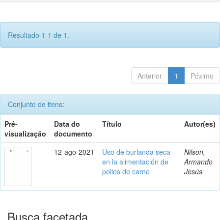
Resultado 1-1 de 1.
Anterior
1
Póximo
Conjunto de itens:
Pré-
Data do
Título
Autor(es)
visualização
documento
12-ago-2021
Uso de burlanda seca
Nilson,
en la alimentación de
Armando
pollos de carne
Jesús
Busca facetada