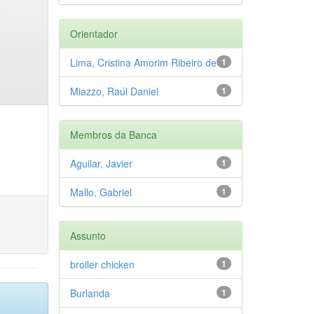
Orientador
Lima, Cristina Amorim Ribeiro de
1
Miazzo, Raúl Daniel
1
Membros da Banca
Aguilar, Javier
1
Mallo, Gabriel
1
Assunto
broiler chicken
1
Burlanda
1