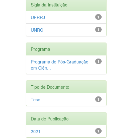
Sigla da Instituição
UFRRJ
1
UNRC
1
Programa
Programa de Pós-Graduação
1
em Ciên...
Tipo de Documento
Tese
1
Data de Publicação
2021
1