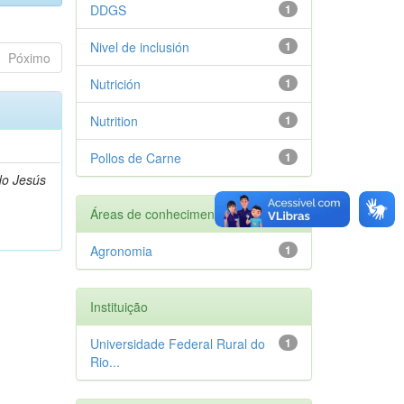
DDGS
1
Nivel de inclusión
1
Póximo
Nutrición
1
Nutrition
1
Pollos de Carne
1
do Jesús
Áreas de conhecimento
Agronomia
1
Instituição
Universidade Federal Rural do
1
Rio...