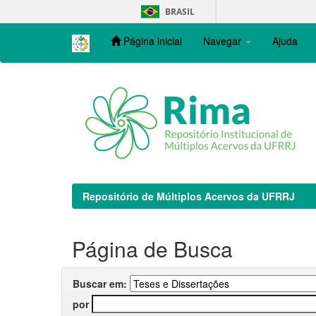
Skip
BRASIL
navigation
Página inicial
Navegar
Ajuda
Repositório de Múltiplos Acervos da UFRRJ
Página de Busca
Buscar em:
por