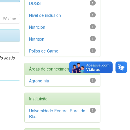
DDGS
1
Nivel de inclusión
1
Póximo
Nutrición
1
Nutrition
1
Pollos de Carne
1
do Jesús
Áreas de conhecimento
Agronomia
1
Instituição
Universidade Federal Rural do
1
Rio...