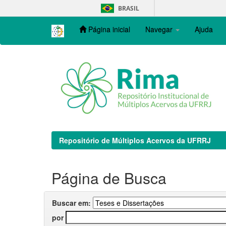
Skip
BRASIL
navigation
Página inicial
Navegar
Ajuda
Repositório de Múltiplos Acervos da UFRRJ
Página de Busca
Buscar em:
por