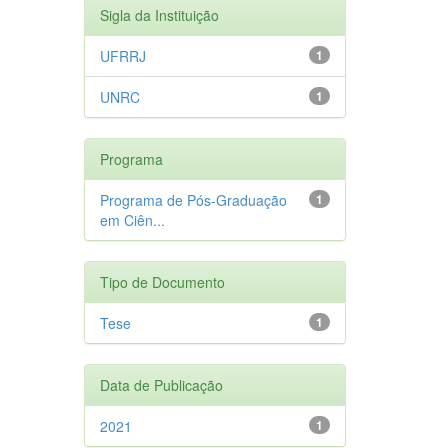
Sigla da Instituição
UFRRJ
1
UNRC
1
Programa
Programa de Pós-Graduação
1
em Ciên...
Tipo de Documento
Tese
1
Data de Publicação
2021
1