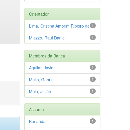
Orientador
Lima, Cristina Amorim Ribeiro de
1
Miazzo, Raúl Daniel
1
Membros da Banca
Aguilar, Javier
1
Mallo, Gabriel
1
Melo, Julián
1
Assunto
Burlanda
1