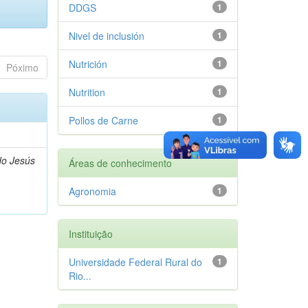
DDGS
1
Nivel de inclusión
1
Nutrición
1
Póximo
Nutrition
1
Pollos de Carne
1
do Jesús
Áreas de conhecimento
Agronomia
1
Instituição
Universidade Federal Rural do
1
Rio...