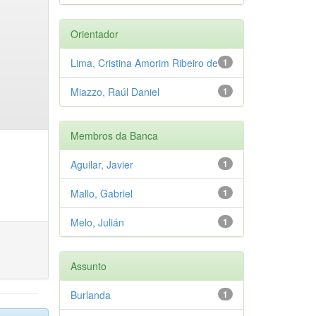
Orientador
Lima, Cristina Amorim Ribeiro de
1
Miazzo, Raúl Daniel
1
Membros da Banca
Aguilar, Javier
1
Mallo, Gabriel
1
Melo, Julián
1
Assunto
Burlanda
1