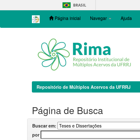
Skip
BRASIL
navigation
Página inicial
Navegar
Ajuda
Repositório de Múltiplos Acervos da UFRRJ
Página de Busca
Buscar em:
por