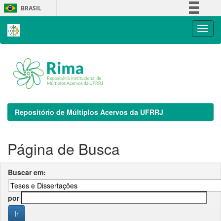
Skip
BRASIL
navigation
Simplifique!
Comunica BR
Participe
Acesso à informação
Legislação
Canais
Repositório de Múltiplos Acervos da UFRRJ
Página de Busca
Buscar em:
por