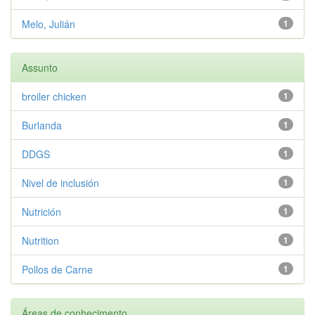
Melo, Julián
1
Assunto
broiler chicken
1
Burlanda
1
DDGS
1
Nivel de inclusión
1
Nutrición
1
Nutrition
1
Pollos de Carne
1
Áreas de conhecimento