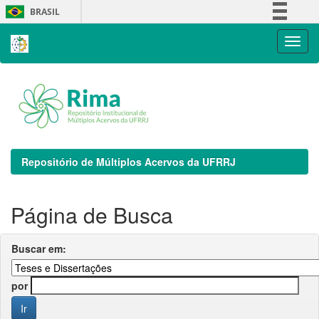
Skip
BRASIL
navigation
Simplifique!
Comunica BR
Participe
Acesso à informação
Legislação
Canais
Repositório de Múltiplos Acervos da UFRRJ
Página de Busca
Buscar em:
por