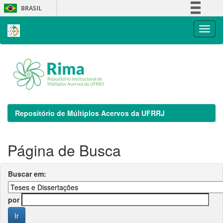
Skip
BRASIL
navigation
Simplifique!
Comunica BR
Participe
Acesso à informação
Legislação
Canais
Repositório de Múltiplos Acervos da UFRRJ
Página de Busca
Buscar em:
por