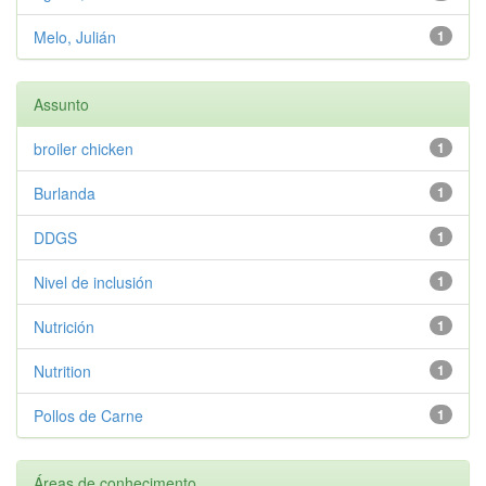
Melo, Julián
1
Assunto
broiler chicken
1
Burlanda
1
DDGS
1
Nivel de inclusión
1
Nutrición
1
Nutrition
1
Pollos de Carne
1
Áreas de conhecimento