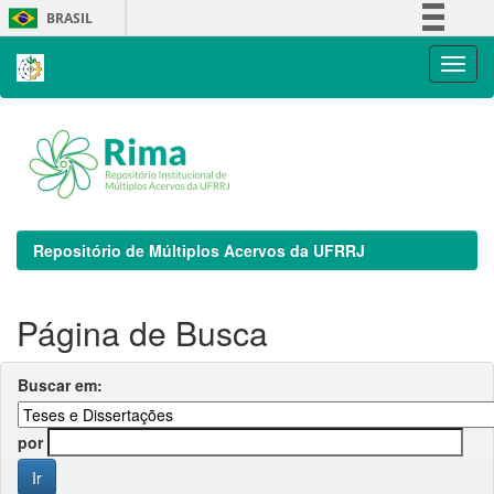
Skip
BRASIL
navigation
Simplifique!
Comunica BR
Participe
Acesso à informação
Legislação
Canais
Repositório de Múltiplos Acervos da UFRRJ
Página de Busca
Buscar em:
por