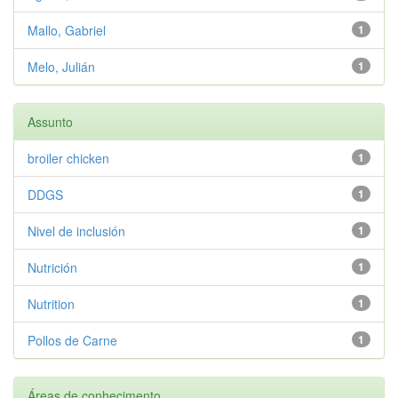
Mallo, Gabriel
1
Melo, Julián
1
Assunto
broiler chicken
1
DDGS
1
Nivel de inclusión
1
Nutrición
1
Nutrition
1
Pollos de Carne
1
Áreas de conhecimento