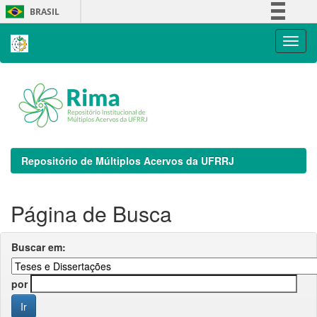
Skip
BRASIL
navigation
Simplifique!
Comunica BR
Participe
Acesso à informação
Legislação
Canais
Repositório de Múltiplos Acervos da UFRRJ
Página de Busca
Buscar em:
por