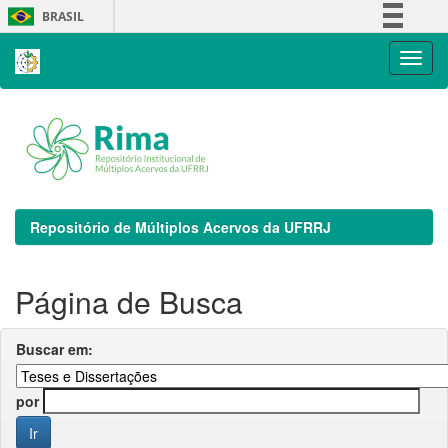
Skip
BRASIL
navigation
Simplifique!
Comunica BR
Participe
Acesso à informação
Legislação
Canais
Repositório de Múltiplos Acervos da UFRRJ
Página de Busca
Buscar em:
por