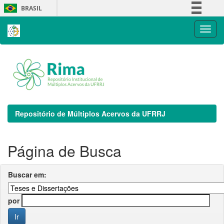
Skip
BRASIL
navigation
Simplifique!
Comunica BR
Participe
Acesso à informação
Legislação
Canais
Repositório de Múltiplos Acervos da UFRRJ
Página de Busca
Buscar em:
por