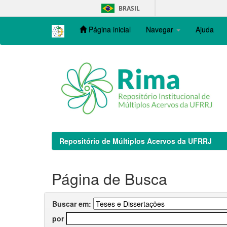
Skip
BRASIL
navigation
Página inicial
Navegar
Ajuda
Repositório de Múltiplos Acervos da UFRRJ
Página de Busca
Buscar em:
por