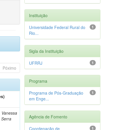
Instituição
Universidade Federal Rural do
1
Rio...
Sigla da Instituição
UFRRJ
1
Póximo
Programa
Programa de Pós-Graduação
1
es)
em Enge...
, Vanessa
Agência de Fomento
e Serra
Coordenação de
1