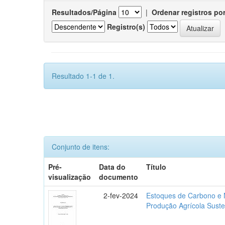
Resultados/Página
|
Ordenar registros po
Registro(s)
Resultado 1-1 de 1.
Conjunto de itens:
Pré-
Data do
Título
visualização
documento
2-fev-2024
Estoques de Carbono e N
Produção Agrícola Suste