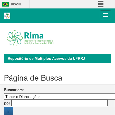
Skip
BRASIL
navigation
Simplifique!
Comunica BR
Participe
Acesso à informação
Legislação
Canais
Repositório de Múltiplos Acervos da UFRRJ
Página de Busca
Buscar em:
por